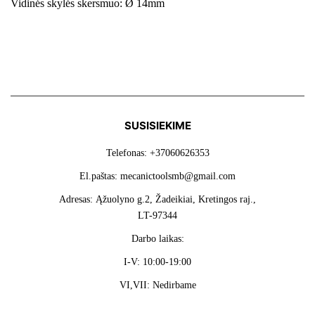
Vidinės skylės skersmuo: Ø 14mm
SUSISIEKIME
Telefonas: +37060626353
El.paštas: mecanictoolsmb@gmail.com
Adresas: Ąžuolyno g.2, Žadeikiai, Kretingos raj.,
LT-97344
Darbo laikas:
I-V: 10:00-19:00
VI,VII: Nedirbame