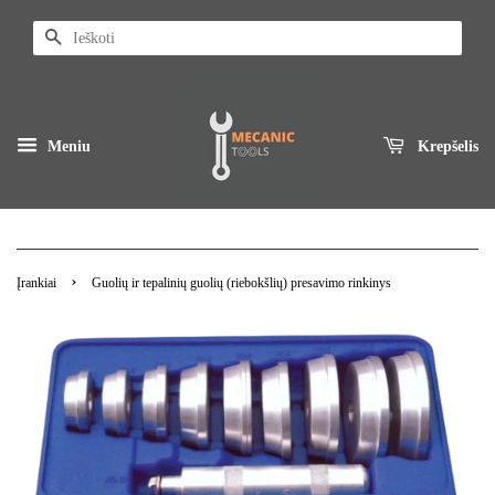
Ieškoti
Meniu
Krepšelis
›
Įrankiai
Guolių ir tepalinių guolių (riebokšlių) presavimo rinkinys