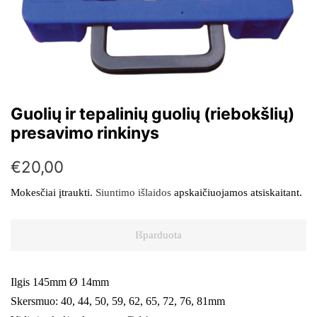
Guolių ir tepalinių guolių (riebokšlių)
presavimo rinkinys
Įprasta
Kaina
€20,00
kaina
su
Mokesčiai įtraukti.
Siuntimo išlaidos
apskaičiuojamos atsiskaitant.
nuolaida
Išparduota
Ilgis 145mm Ø 14mm
Skersmuo: 40, 44, 50, 59, 62, 65, 72, 76, 81mm