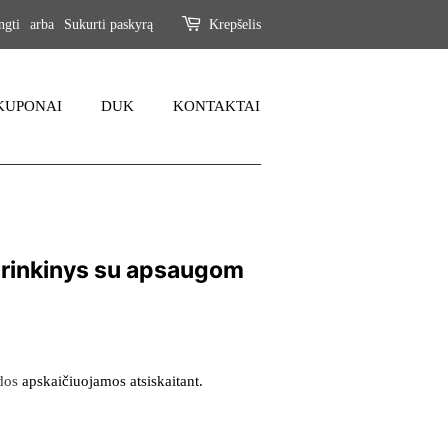
ngti
arba
Sukurti paskyrą
Krepšelis
KUPONAI
DUK
KONTAKTAI
 rinkinys su apsaugom
dos
apskaičiuojamos atsiskaitant.