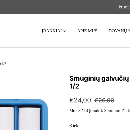
Prisiju
ĮRANKIAI
APIE MUS
DOVANŲ 
m 1/2
Smūginių galvučių
1/2
Įprasta
Kaina
€24,00
€26,00
kaina
su
Mokesčiai įtraukti.
Siuntimo išlai
nuolaida
Kiekis