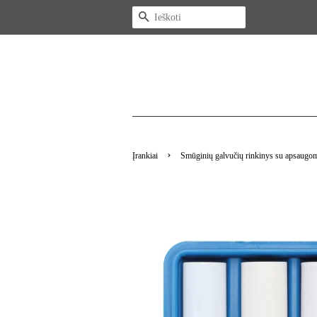
Ieškoti
›
Įrankiai
Smūginių galvučių rinkinys su apsaugo